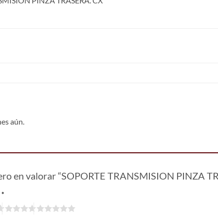
MISION PINZA TRASERA. CX
nes aún.
imero en valorar “SOPORTE TRANSMISION PINZA 
n
*