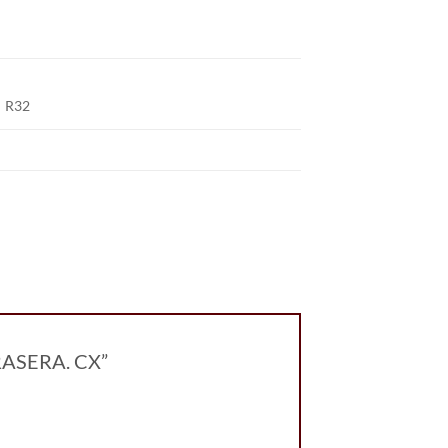
R32
TRASERA. CX”