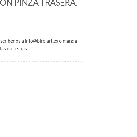
ON PINZA TRASERA.
 escríbenos a info@birelart.es o manda
as molestias!