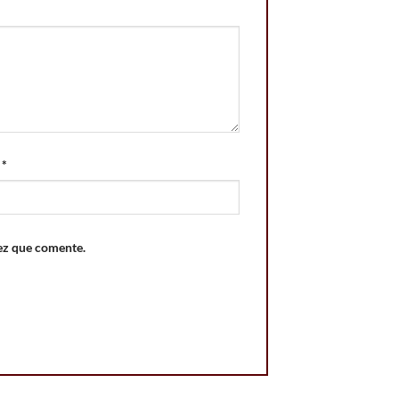
o
*
ez que comente.