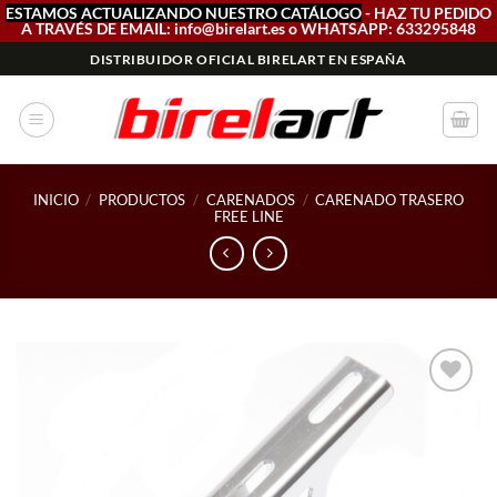
ESTAMOS ACTUALIZANDO NUESTRO CATÁLOGO
- HAZ TU PEDIDO
A TRAVÉS DE EMAIL: info@birelart.es o WHATSAPP: 633295848
Saltar
DISTRIBUIDOR OFICIAL BIRELART EN ESPAÑA
al
contenido
INICIO
/
PRODUCTOS
/
CARENADOS
/
CARENADO TRASERO
FREE LINE
Add to
wishlist