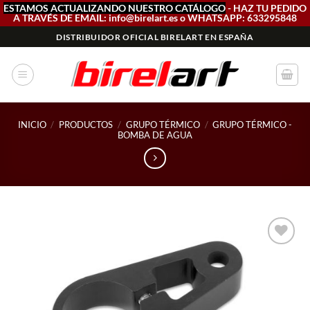
ESTAMOS ACTUALIZANDO NUESTRO CATÁLOGO
- HAZ TU PEDIDO
A TRAVÉS DE EMAIL: info@birelart.es o WHATSAPP: 633295848
Saltar
DISTRIBUIDOR OFICIAL BIRELART EN ESPAÑA
al
contenido
INICIO
/
PRODUCTOS
/
GRUPO TÉRMICO
/
GRUPO TÉRMICO -
BOMBA DE AGUA
Add to
wishlist