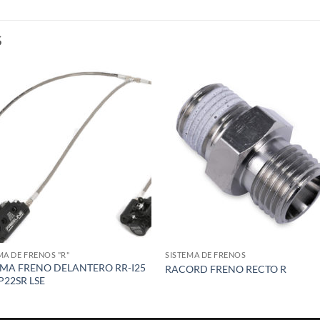
S
Add to
Add
wishlist
wish
MA DE FRENOS "R"
SISTEMA DE FRENOS
EMA FRENO DELANTERO RR-I25
RACORD FRENO RECTO R
P22SR LSE