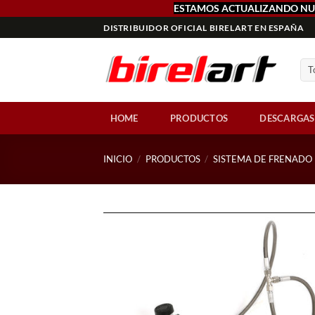
ESTAMOS ACTUALIZANDO NU
Saltar
DISTRIBUIDOR OFICIAL BIRELART EN ESPAÑA
al
contenido
HOME
PRODUCTOS
DESCARGAS
INICIO
/
PRODUCTOS
/
SISTEMA DE FRENADO