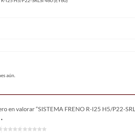
-I25 H5/P22-SRLSI 460 (EY60)
nes aún.
mero en valorar “SISTEMA FRENO R-I25 H5/P22-SR
n
*