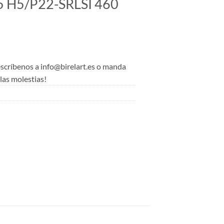
 H5/P22-SRLSI 460
 escríbenos a info@birelart.es o manda
as molestias!