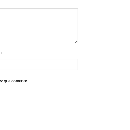
o
*
ez que comente.