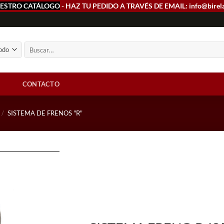
ESTRO CATÁLOGO
- HAZ TU PEDIDO A TRAVÉS DE EMAIL: info@birel
Buscar
por:
CONTACTO
/
SISTEMA DE FRENOS "R"
Add to
wishlist