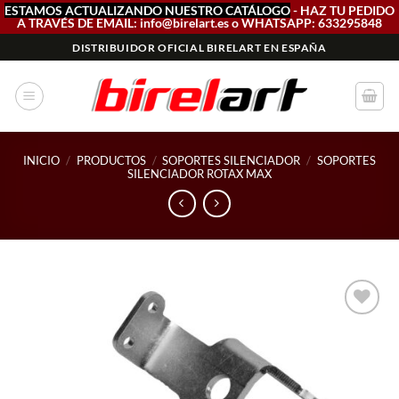
ESTAMOS ACTUALIZANDO NUESTRO CATÁLOGO
- HAZ TU PEDIDO
A TRAVÉS DE EMAIL: info@birelart.es o WHATSAPP: 633295848
Saltar
DISTRIBUIDOR OFICIAL BIRELART EN ESPAÑA
al
contenido
INICIO
/
PRODUCTOS
/
SOPORTES SILENCIADOR
/
SOPORTES
SILENCIADOR ROTAX MAX
Add to
wishlist