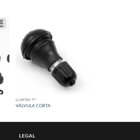
 to
Add to
list
wishlist
LLANTAS "F"
VÁLVULA CORTA
LEGAL