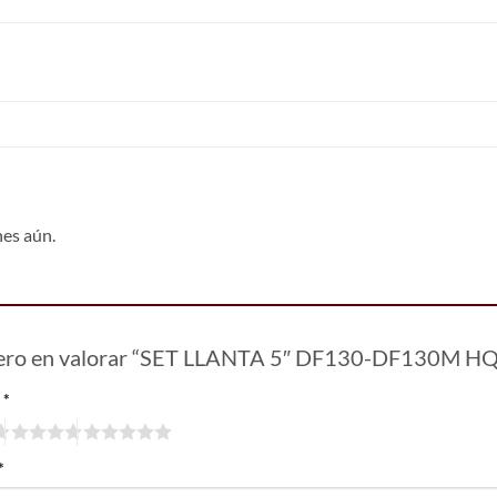
nes aún.
mero en valorar “SET LLANTA 5″ DF130-DF130M H
n
*
*