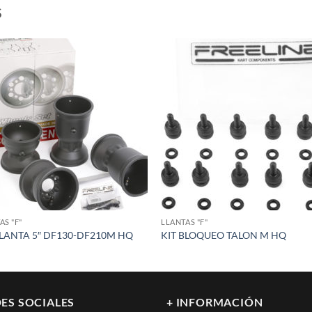
S
Add to
Add
wishlist
wish
AS "F"
LLANTAS "F"
LLANTA 5″ DF130-DF210M HQ
KIT BLOQUEO TALON M HQ
ES SOCIALES
+ INFORMACIÓN