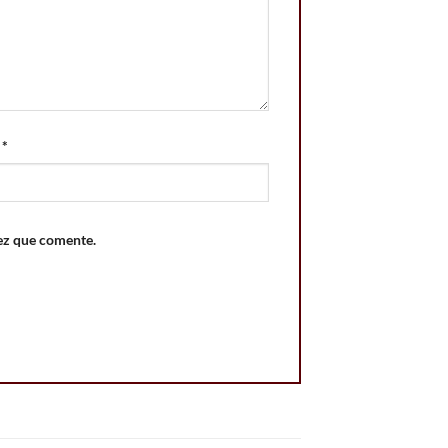
o
*
ez que comente.