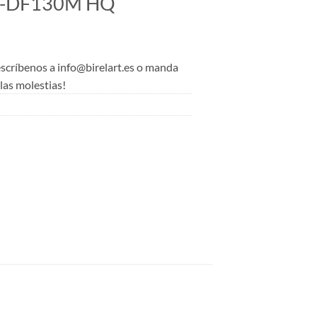
0-DF130M HQ
 escríbenos a info@birelart.es o manda
as molestias!