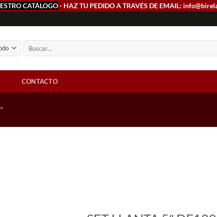
ESTRO CATÁLOGO
- HAZ TU PEDIDO A TRAVÉS DE EMAIL: info@birel
Buscar
por:
CONTACTO
"
Add to
wishlist