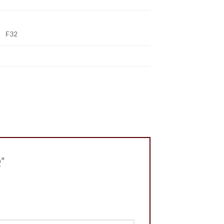
F32
Q”