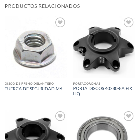
PRODUCTOS RELACIONADOS
Add to
Add to
wishlist
wishlist
DISCO DE FRENO DELANTERO
PORTACORONAS
PORTA DISCOS 40×80-8A FIX
TUERCA DE SEGURIDAD M6
HQ
Add to
Add to
wishlist
wishlist