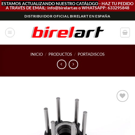
ESTAMOS ACTUALIZANDO NUESTRO CATÁLOGO
- HAZ TU PEDIDO
A TRAVÉS DE EMAIL: info@birelart.es o WHATSAPP: 633295848
Saltar
DISTRIBUIDOR OFICIAL BIRELART EN ESPAÑA
al
contenido
INICIO
/
PRODUCTOS
/
PORTADISCOS
Add to
wishlist