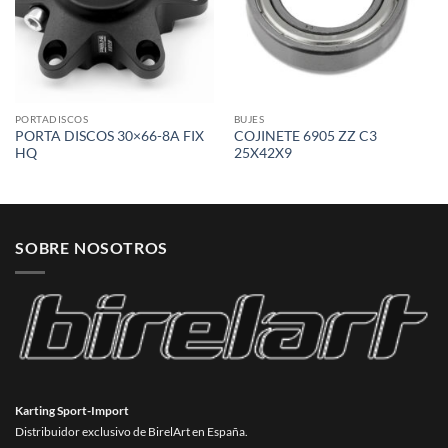
PORTADISCOS
BUJES
PORTA DISCOS 30×66-8A FIX
COJINETE 6905 ZZ C3
HQ
25X42X9
SOBRE NOSOTROS
Karting Sport-Import
Distribuidor exclusivo de BirelArt en España.