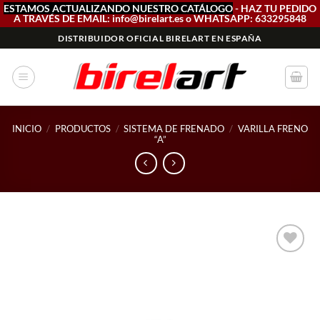
ESTAMOS ACTUALIZANDO NUESTRO CATÁLOGO
- HAZ TU PEDIDO
A TRAVÉS DE EMAIL: info@birelart.es o WHATSAPP: 633295848
Saltar
DISTRIBUIDOR OFICIAL BIRELART EN ESPAÑA
al
contenido
INICIO
/
PRODUCTOS
/
SISTEMA DE FRENADO
/
VARILLA FRENO
“A”
Add to
wishlist