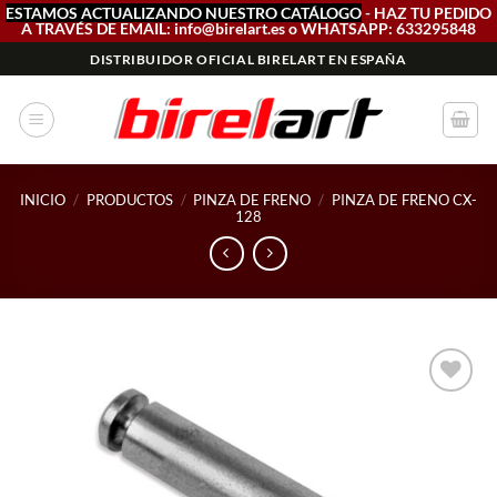
ESTAMOS ACTUALIZANDO NUESTRO CATÁLOGO
- HAZ TU PEDIDO
A TRAVÉS DE EMAIL: info@birelart.es o WHATSAPP: 633295848
Saltar
DISTRIBUIDOR OFICIAL BIRELART EN ESPAÑA
al
contenido
INICIO
/
PRODUCTOS
/
PINZA DE FRENO
/
PINZA DE FRENO CX-
128
Add to
wishlist