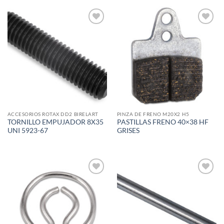
Add to
Add to
wishlist
wishlist
ACCESORIOS ROTAX DD2 BIRELART
PINZA DE FRENO M20X2 H5
TORNILLO EMPUJADOR 8X35
PASTILLAS FRENO 40×38 HF
UNI 5923-67
GRISES
Add to
Add to
wishlist
wishlist