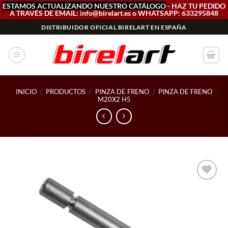
ESTAMOS ACTUALIZANDO NUESTRO CATÁLOGO
- HAZ TU PEDIDO
A TRAVÉS DE EMAIL: info@birelart.es o WHATSAPP: 633295848
Saltar
DISTRIBUIDOR OFICIAL BIRELART EN ESPAÑA
al
contenido
INICIO
/
PRODUCTOS
/
PINZA DE FRENO
/
PINZA DE FRENO
M20X2 H5
Add to
wishlist