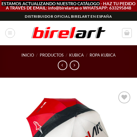
ESTAMOS ACTUALIZANDO NUESTRO CATÁLOGO
- HAZ TU PEDIDO
A TRAVÉS DE EMAIL: info@birelart.es o WHATSAPP: 633295848
Saltar
DISTRIBUIDOR OFICIAL BIRELART EN ESPAÑA
al
contenido
INICIO
/
PRODUCTOS
/
KUBICA
/
ROPA KUBICA
Add to
wishlist