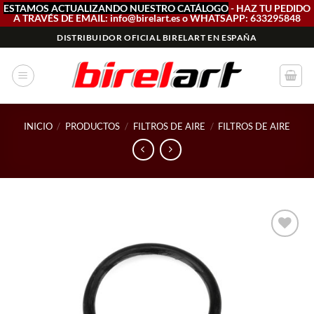
ESTAMOS ACTUALIZANDO NUESTRO CATÁLOGO
- HAZ TU PEDIDO
A TRAVÉS DE EMAIL: info@birelart.es o WHATSAPP: 633295848
Saltar
DISTRIBUIDOR OFICIAL BIRELART EN ESPAÑA
al
contenido
INICIO
/
PRODUCTOS
/
FILTROS DE AIRE
/
FILTROS DE AIRE
Add to
wishlist