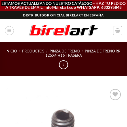
ESTAMOS ACTUALIZANDO NUESTRO CATÁLOGO
- HAZ TU PEDIDO
A TRAVÉS DE EMAIL: info@birelart.es o WHATSAPP: 633295848
Saltar
DISTRIBUIDOR OFICIAL BIRELART EN ESPAÑA
al
contenido
INICIO
/
PRODUCTOS
/
PINZA DE FRENO
/
PINZA DE FRENO RR-
125X4 H16 TRASERA
Add to
wishlist