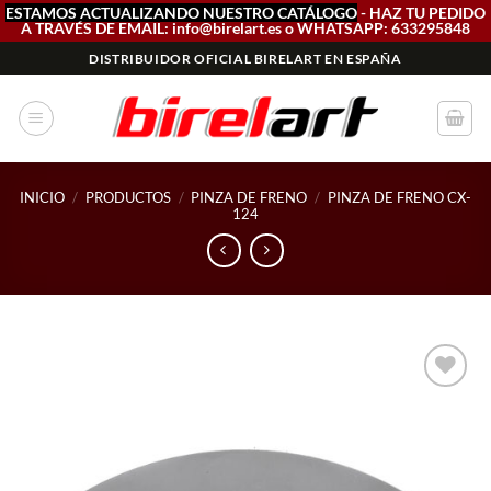
ESTAMOS ACTUALIZANDO NUESTRO CATÁLOGO
- HAZ TU PEDIDO
A TRAVÉS DE EMAIL: info@birelart.es o WHATSAPP: 633295848
Saltar
DISTRIBUIDOR OFICIAL BIRELART EN ESPAÑA
al
contenido
INICIO
/
PRODUCTOS
/
PINZA DE FRENO
/
PINZA DE FRENO CX-
124
Add to
wishlist