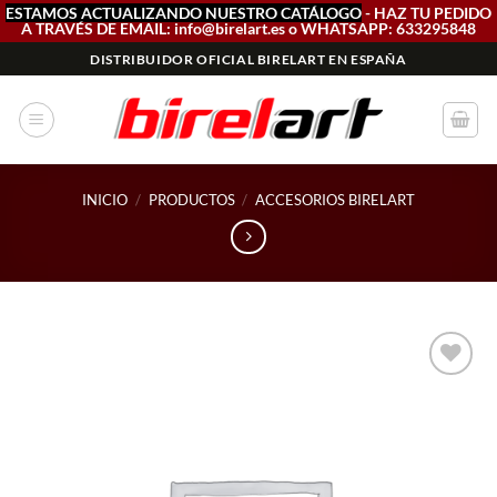
ESTAMOS ACTUALIZANDO NUESTRO CATÁLOGO
- HAZ TU PEDIDO
A TRAVÉS DE EMAIL: info@birelart.es o WHATSAPP: 633295848
Saltar
DISTRIBUIDOR OFICIAL BIRELART EN ESPAÑA
al
contenido
INICIO
/
PRODUCTOS
/
ACCESORIOS BIRELART
Add to
wishlist