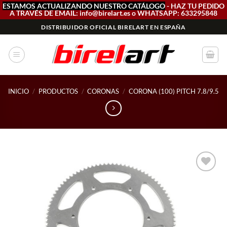
ESTAMOS ACTUALIZANDO NUESTRO CATÁLOGO
- HAZ TU PEDIDO
A TRAVÉS DE EMAIL: info@birelart.es o WHATSAPP: 633295848
Saltar
DISTRIBUIDOR OFICIAL BIRELART EN ESPAÑA
al
contenido
INICIO
/
PRODUCTOS
/
CORONAS
/
CORONA (100) PITCH 7.8/9.5
Add to
wishlist