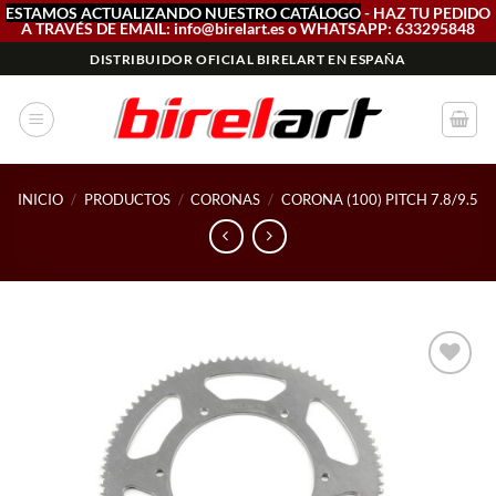
ESTAMOS ACTUALIZANDO NUESTRO CATÁLOGO
- HAZ TU PEDIDO
A TRAVÉS DE EMAIL: info@birelart.es o WHATSAPP: 633295848
Saltar
DISTRIBUIDOR OFICIAL BIRELART EN ESPAÑA
al
contenido
INICIO
/
PRODUCTOS
/
CORONAS
/
CORONA (100) PITCH 7.8/9.5
Add to
wishlist