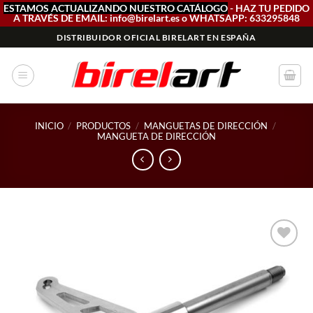
ESTAMOS ACTUALIZANDO NUESTRO CATÁLOGO
- HAZ TU PEDIDO
A TRAVÉS DE EMAIL: info@birelart.es o WHATSAPP: 633295848
Saltar
DISTRIBUIDOR OFICIAL BIRELART EN ESPAÑA
al
contenido
INICIO
/
PRODUCTOS
/
MANGUETAS DE DIRECCIÓN
/
MANGUETA DE DIRECCIÓN
Add to
wishlist