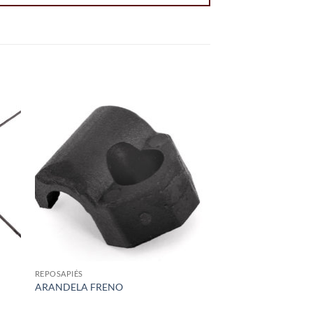
 to
Add to
list
wishlist
REPOSAPIÉS
ARANDELA FRENO