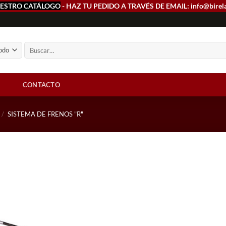
ESTRO CATÁLOGO
- HAZ TU PEDIDO A TRAVÉS DE EMAIL: info@birel
Buscar
por:
CONTACTO
/
SISTEMA DE FRENOS "R"
Add to
wishlist