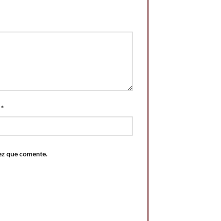
o
*
ez que comente.