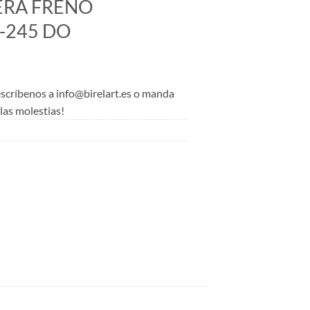
RA FRENO
-245 DO
 escríbenos a info@birelart.es o manda
as molestias!