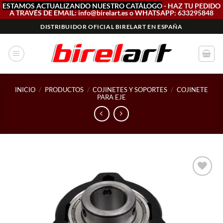
ESTAMOS ACTUALIZANDO NUESTRO CATÁLOGO
- HAZ TU PEDIDO
A TRAVÉS DE EMAIL: info@birelart.es o WHATSAPP: 633295848
Saltar
DISTRIBUIDOR OFICIAL BIRELART EN ESPAÑA
al
contenido
INICIO
/
PRODUCTOS
/
COJINETES Y SOPORTES
/
COJINETE
PARA EJE
Add to
wishlist