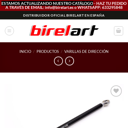
ESTAMOS ACTUALIZANDO NUESTRO CATÁLOGO
- HAZ TU PEDIDO
A TRAVÉS DE EMAIL: info@birelart.es o WHATSAPP: 633295848
Saltar
DISTRIBUIDOR OFICIAL BIRELART EN ESPAÑA
al
contenido
INICIO
/
PRODUCTOS
/
VARILLAS DE DIRECCIÓN
Add to
wishlist