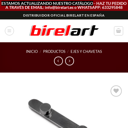
ESTAMOS ACTUALIZANDO NUESTRO CATÁLOGO
- HAZ TU PEDIDO
A TRAVÉS DE EMAIL: info@birelart.es o WHATSAPP: 633295848
Saltar
DISTRIBUIDOR OFICIAL BIRELART EN ESPAÑA
al
contenido
INICIO
/
PRODUCTOS
/
EJES Y CHAVETAS
Add to
wishlist