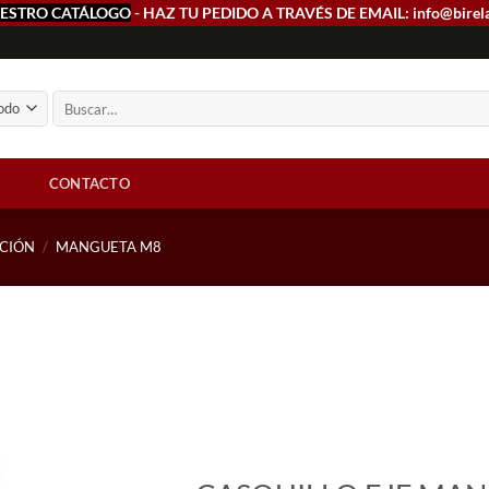
ESTRO CATÁLOGO
- HAZ TU PEDIDO A TRAVÉS DE EMAIL: info@birel
Buscar
por:
CONTACTO
CCIÓN
/
MANGUETA M8
Add to
wishlist