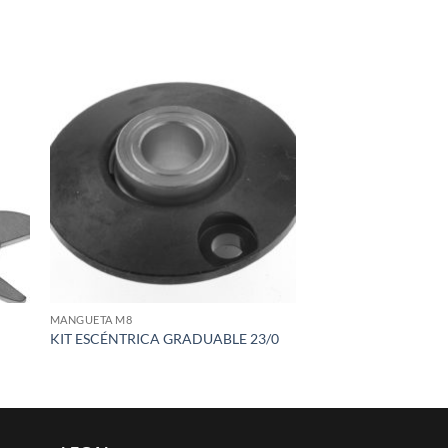
 to
Add to
list
wishlist
MANGUETA M8
KIT ESCÉNTRICA GRADUABLE 23/0