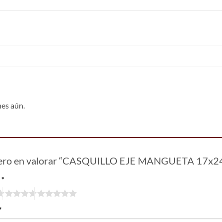
nes aún.
imero en valorar “CASQUILLO EJE MANGUETA 17x
n
*
*