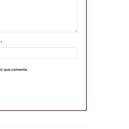
o
*
ez que comente.