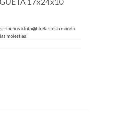
GUETA 17x24x10
 escríbenos a info@birelart.es o manda
as molestias!