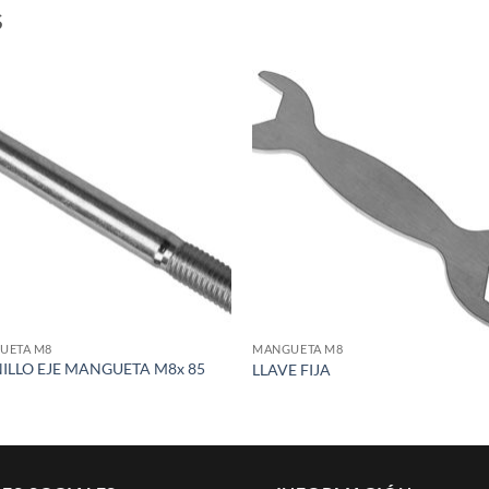
S
Add to
Add
wishlist
wish
UETA M8
MANGUETA M8
ILLO EJE MANGUETA M8x 85
LLAVE FIJA