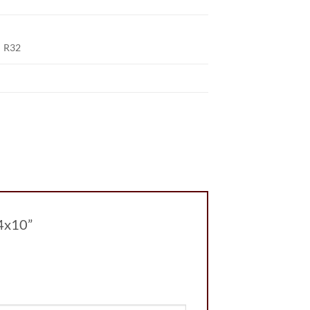
R32
24x10”