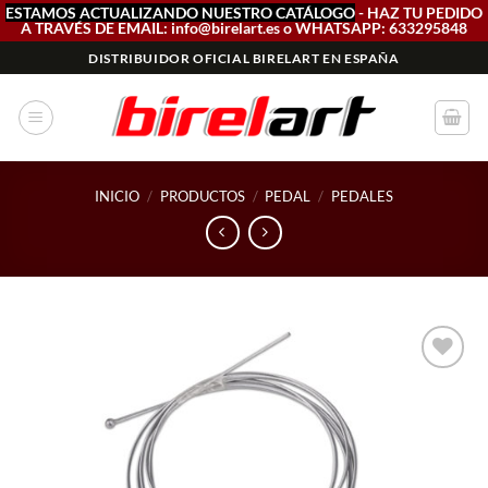
ESTAMOS ACTUALIZANDO NUESTRO CATÁLOGO
- HAZ TU PEDIDO
A TRAVÉS DE EMAIL: info@birelart.es o WHATSAPP: 633295848
Saltar
DISTRIBUIDOR OFICIAL BIRELART EN ESPAÑA
al
contenido
INICIO
/
PRODUCTOS
/
PEDAL
/
PEDALES
Add to
wishlist