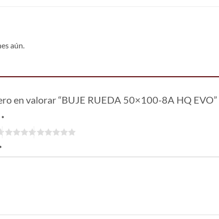
nes aún.
imero en valorar “BUJE RUEDA 50×100-8A HQ EVO”
n
*
*