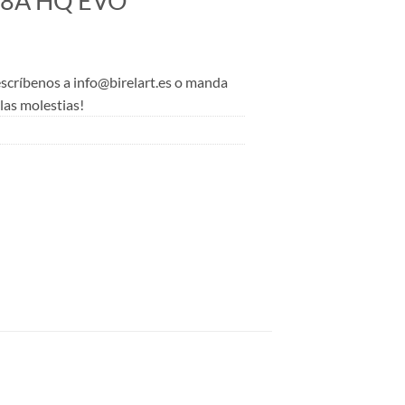
-8A HQ EVO
 escríbenos a info@birelart.es o manda
as molestias!