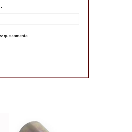
o
*
ez que comente.
 to
Add to