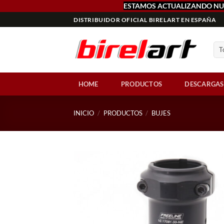
ESTAMOS ACTUALIZANDO NU
Saltar
DISTRIBUIDOR OFICIAL BIRELART EN ESPAÑA
al
contenido
HOME
PRODUCTOS
DESCARGAS
INICIO
/
PRODUCTOS
/
BUJES