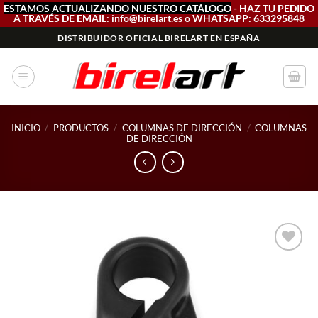
ESTAMOS ACTUALIZANDO NUESTRO CATÁLOGO
- HAZ TU PEDIDO
A TRAVÉS DE EMAIL: info@birelart.es o WHATSAPP: 633295848
Saltar
DISTRIBUIDOR OFICIAL BIRELART EN ESPAÑA
al
contenido
INICIO
/
PRODUCTOS
/
COLUMNAS DE DIRECCIÓN
/
COLUMNAS
DE DIRECCIÓN
Add to
wishlist