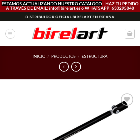
ESTAMOS ACTUALIZANDO NUESTRO CATÁLOGO
- HAZ TU PEDIDO
A TRAVÉS DE EMAIL: info@birelart.es o WHATSAPP: 633295848
Saltar
DISTRIBUIDOR OFICIAL BIRELART EN ESPAÑA
al
contenido
INICIO
/
PRODUCTOS
/
ESTRUCTURA
Add to
wishlist