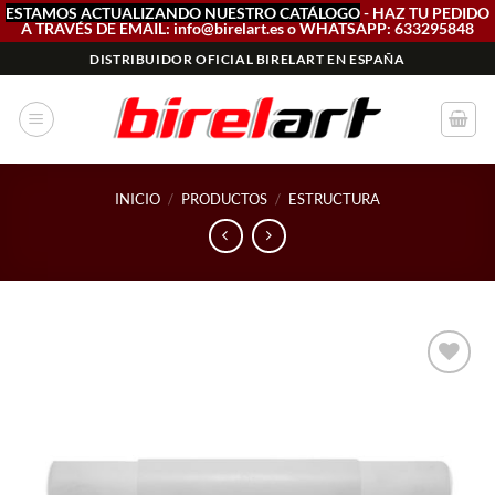
ESTAMOS ACTUALIZANDO NUESTRO CATÁLOGO
- HAZ TU PEDIDO
A TRAVÉS DE EMAIL: info@birelart.es o WHATSAPP: 633295848
Saltar
DISTRIBUIDOR OFICIAL BIRELART EN ESPAÑA
al
contenido
INICIO
/
PRODUCTOS
/
ESTRUCTURA
Add to
wishlist