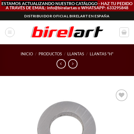
ESTAMOS ACTUALIZANDO NUESTRO CATÁLOGO
- HAZ TU PEDIDO
A TRAVÉS DE EMAIL: info@birelart.es o WHATSAPP: 633295848
Saltar
DISTRIBUIDOR OFICIAL BIRELART EN ESPAÑA
al
contenido
INICIO
/
PRODUCTOS
/
LLANTAS
/
LLANTAS "H"
Add to
wishlist