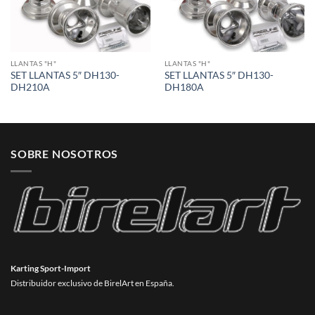
LLANTAS "H"
LLANTAS "H"
SET LLANTAS 5″ DH130-
SET LLANTAS 5″ DH130-
DH210A
DH180A
SOBRE NOSOTROS
Karting Sport-Import
Distribuidor exclusivo de BirelArt en España.