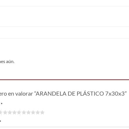
nes aún.
mero en valorar “ARANDELA DE PLÁSTICO 7x30x3”
n
*
*