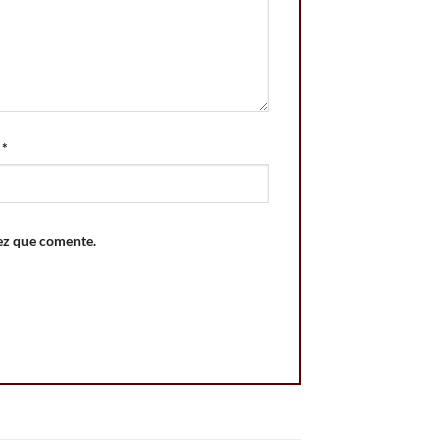
o
*
ez que comente.