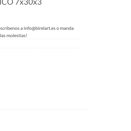
ICO 7x30x3
 escríbenos a info@birelart.es o manda
as molestias!