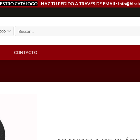
ESTRO CATÁLOGO
- HAZ TU PEDIDO A TRAVÉS DE EMAIL: info@birel
Buscar
por:
CONTACTO
Add to
wishlist