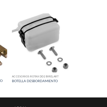
 to
Add to
list
wishlist
ACCESORIOS ROTAX DD2 BIRELART
TO
BOTELLA DESBORDAMIENTO