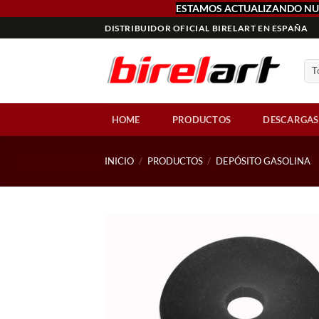
ESTAMOS ACTUALIZANDO NU
Saltar
DISTRIBUIDOR OFICIAL BIRELART EN ESPAÑA
al
contenido
HOME
PRODUCTOS
DESCARGAS
INICIO
/
PRODUCTOS
/
DEPÓSITO GASOLINA