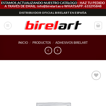
ESTAMOS ACTUALIZANDO NUESTRO CATÁLOGO
- HAZ TU PEDIDO
A TRAVÉS DE EMAIL: info@birelart.es o WHATSAPP: 633295848
Saltar
DISTRIBUIDOR OFICIAL BIRELART EN ESPAÑA
al
contenido
INICIO
/
PRODUCTOS
/
ADHESIVOS BIRELART
Add to
wishlist